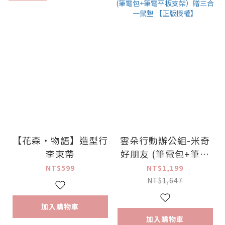
【花森・物語】造型行
雲朵行動辦公組-米奇
李束帶
好朋友 (筆電包+筆電
平板支架）贈三合一鼠
NT$599
NT$1,199
墊 【正版授權】
NT$1,647
加入購物車
加入購物車