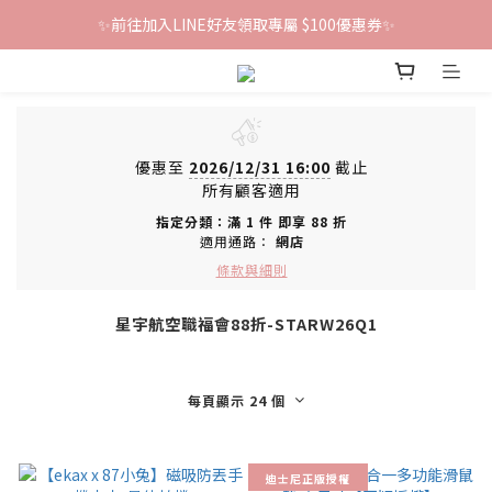
✨前往加入LINE好友領取專屬 $100優惠券✨
鐵粉群開張！限時加入贈100折價券🎀
鐵粉群開張！限時加入贈100折價券🎀
優惠至
2026/12/31 16:00
截止
所有顧客適用
指定分類：滿 1 件 即享 88 折
適用通路：
網店
條款與細則
星宇航空職福會88折-STARW26Q1
每頁顯示 24 個
迪士尼正版授權