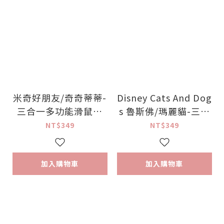
米奇好朋友/奇奇蒂蒂-
Disney Cats And Dog
三合一多功能滑鼠墊
s 魯斯佛/瑪麗貓-三合
大尺寸【正版授權】
一多功能滑鼠墊 大尺
NT$349
NT$349
寸【正版授權】
加入購物車
加入購物車