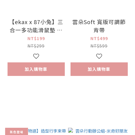
【ekax x 87小兔】三
雲朵Soft 寬版可調節
合一多功能滑鼠墊 標
背帶
準尺寸
NT$199
NT$499
NT$299
NT$599
加入購物車
加入購物車
新色登場