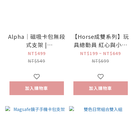
Alpha｜磁吸卡包無段
【Horse成雙系列】玩
式支架 |
具總動員 紅心與小奶
ergomi【ergomi x 喵
油（多卡磁吸皮革卡
NT$499
NT$199 ~ NT$649
形島】
包、行李吊牌、護照
NT$549
NT$699
套、三合一鼠墊、
Meta stand筆電平板
支架）【正版授權】
加入購物車
加入購物車