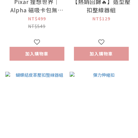
Pixar 狸想世界｜
【熱銷回歸🔥】造型壓
Alpha 磁吸卡包無段
扣整線器組
式支架 | ergomi【正
NT$499
NT$129
版授權】
NT$549
加入購物車
加入購物車