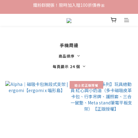
鐵粉群開張！限時加入贈100折價券🎀
【雲朵人氣單品】下單輸入『soft』再折$100
✨前往加入LINE好友領取專屬 $100優惠券✨
鐵粉群開張！限時加入贈100折價券🎀
手機周邊
商品排序
每頁顯示 24 個
迪士尼正版授權