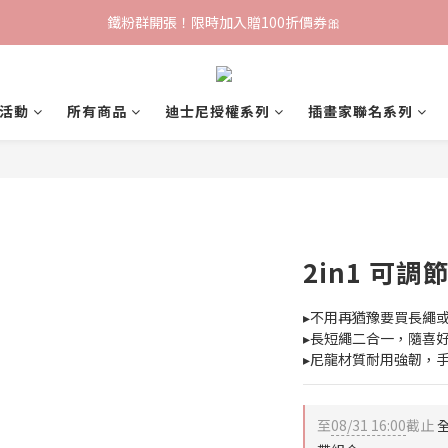
鐵粉群開張！限時加入贈100折價券🎀
鐵粉群開張！限時加入贈100折價券🎀
【雲朵人氣單品】下單輸入『soft』再折$100
活動
所有商品
迪士尼授權系列
插畫家聯名系列
✨前往加入LINE好友領取專屬 $100優惠券✨
鐵粉群開張！限時加入贈100折價券🎀
2in1 可
▸不用再猶豫要買長繩
▸長短繩二合一，隨喜
▸尼龍材質耐用強韌，
至
08/31 16:00
截止
全