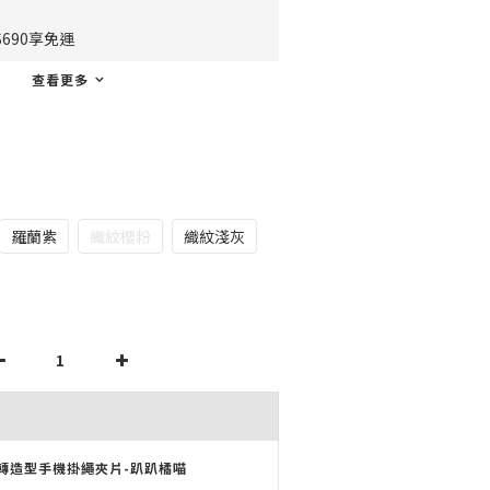
690享免運
查看更多
羅蘭紫
織紋櫻粉
織紋淺灰
轉造型手機掛繩夾片-趴趴橘喵