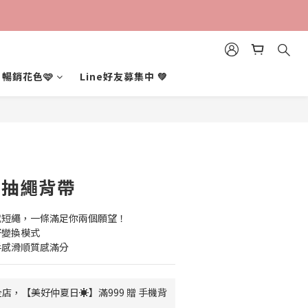
暢銷花色🩷
Line好友募集中 💚
調節抽繩背帶
或短繩，一條滿足你兩個願望！
好變換模式
手感滑順質感滿分
店，【美好仲夏日☀️】滿999 贈 手機背