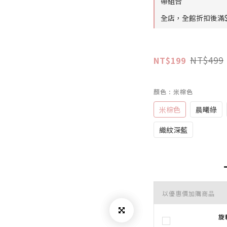
帶組合
全店，全館折扣後滿$
NT$499
NT$199
顏色
: 米棕色
米棕色
晨曦綠
織紋深藍
以優惠價加購商品
旋