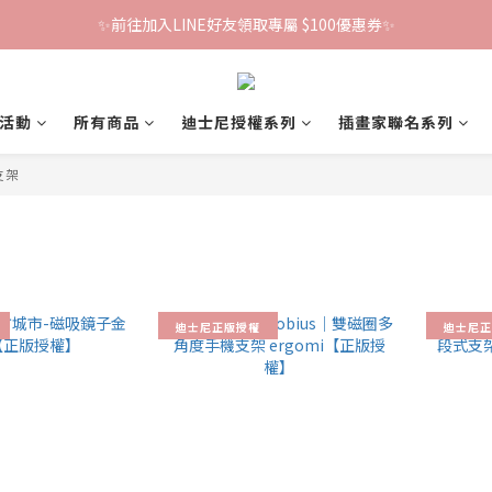
✨前往加入LINE好友領取專屬 $100優惠券✨
鐵粉群開張！限時加入贈100折價券🎀
鐵粉群開張！限時加入贈100折價券🎀
活動
所有商品
迪士尼授權系列
插畫家聯名系列
支架
迪士尼正版授權
迪士尼正