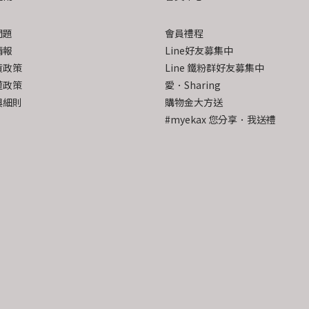
問題
會員禮程
情報
Line好友募集中
貨政策
Line 鐵粉群好友募集中
權政策
愛．Sharing
與細則
購物金大方送
#myekax 您分享．我送禮