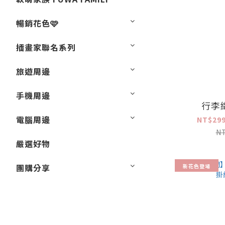
暢銷花色🩷
插畫家聯名系列
旅遊周邊
手機周邊
行李
電腦周邊
NT$299
N
嚴選好物
團購分享
新花色登場