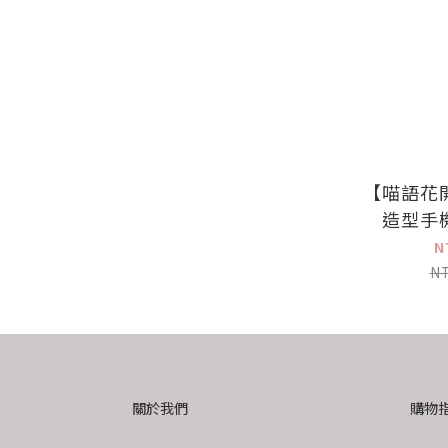
【喵語花
造型手
N
N
關於我們
購物