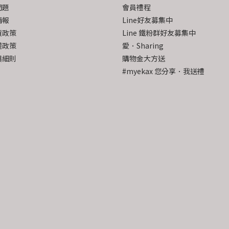
問題
會員禮程
情報
Line好友募集中
貨政策
Line 鐵粉群好友募集中
權政策
愛．Sharing
與細則
購物金大方送
#myekax 您分享．我送禮