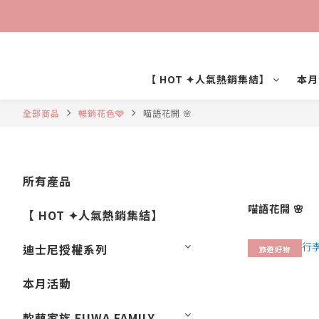
【 HOT ✦人氣熱銷集結】
本月
全部商品
暢銷花色🩷
喵語花開 🌸
所有產品
喵語花開 🌸
【 HOT ✦人氣熱銷集結】
迪士尼授權系列
旅遊好物
本月活動
軟萌家族 FUWA FAMILY