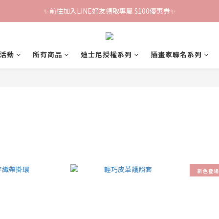
✨前往加入LINE好友領取專屬 $100優惠券✨
鐵粉群開張！限時加入贈100折價券🎀
鐵粉群開張！限時加入贈100折價券🎀
活動
所有商品
迪士尼授權系列
插畫家聯名系列
新色登場