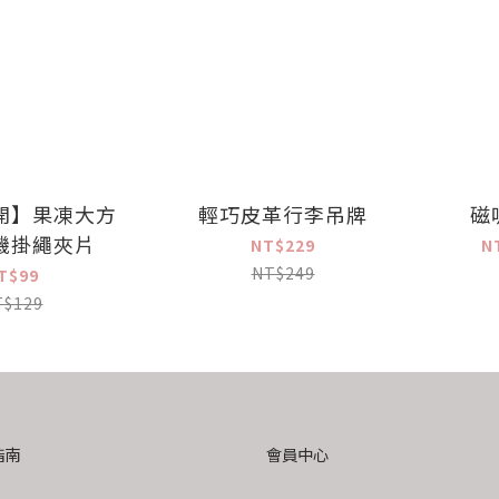
開】果凍大方
輕巧皮革行李吊牌
磁
機掛繩夾片
NT$229
N
NT$249
T$99
T$129
指南
會員中心