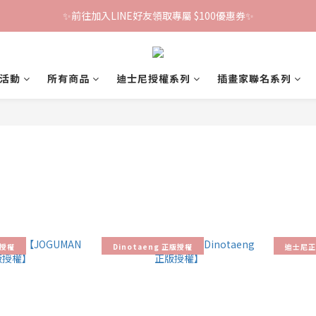
✨前往加入LINE好友領取專屬 $100優惠券✨
鐵粉群開張！限時加入贈100折價券🎀
鐵粉群開張！限時加入贈100折價券🎀
活動
所有商品
迪士尼授權系列
插畫家聯名系列
版授權
Dinotaeng 正版授權
迪士尼正