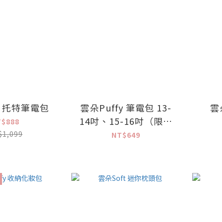
t 托特筆電包
雲朵Puffy 筆電包 13-
雲
14吋、15-16吋（限時
T$888
加贈三合一鼠墊✨）
$1,099
NT$649