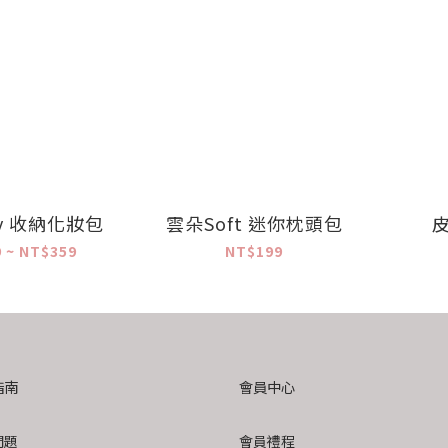
fy 收納化妝包
雲朵Soft 迷你枕頭包
 ~ NT$359
NT$199
指南
會員中心
問題
會員禮程