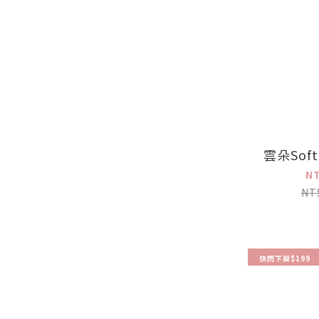
雲朵Sof
N
NT
快閃下殺$199