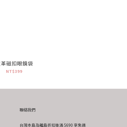
皮革磁扣眼鏡袋
NT$399
聯絡我們
台灣本島及離島折扣後滿 $690 享免運