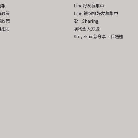
情報
Line好友募集中
貨政策
Line 鐵粉群好友募集中
權政策
愛．Sharing
與細則
購物金大方送
#myekax 您分享．我送禮