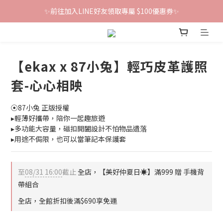
✨前往加入LINE好友領取專屬 $100優惠券✨
鐵粉群開張！限時加入贈100折價券🎀
鐵粉群開張！限時加入贈100折價券🎀
【ekax x 87小兔】輕巧皮革護照
套-心心相映
⦿87小兔 正版授權
▸輕薄好攜帶，陪你一起趣旅遊
▸多功能大容量，磁扣開闔設計不怕物品遺落
▸用途不侷限，也可以當筆記本保護套
至
08/31 16:00
截止
全店，【美好仲夏日☀️】滿999 贈 手機背
帶組合
全店，全館折扣後滿$690享免運