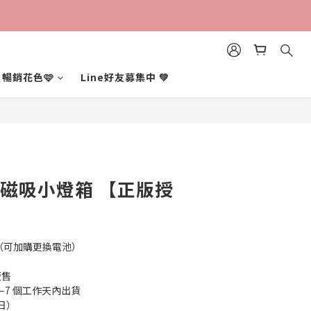
立即購買
暢銷花色🩷
Line好友募集中 💚
-磁吸小燈箱 【正版授
（可加購更換電池）
販售
–7 個工作天內出貨
日）