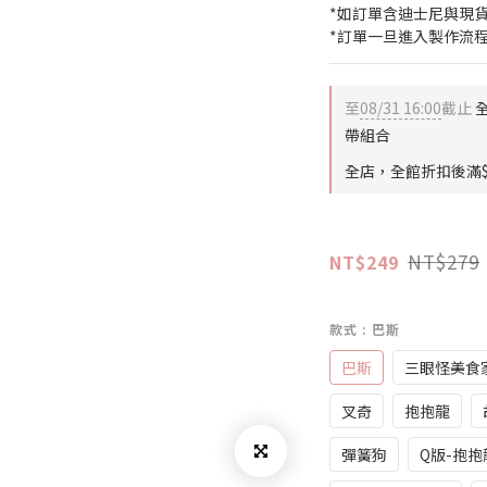
*如訂單含迪士尼與現
*訂單一旦進入製作流
至
08/31 16:00
截止
全
帶組合
全店，全館折扣後滿$
NT$279
NT$249
款式
: 巴斯
巴斯
三眼怪美食
叉奇
抱抱龍
彈簧狗
Q版-抱抱