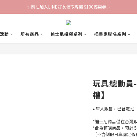
✨前往加入LINE好友領取專屬 $100優惠券✨
鐵粉群開張！限時加入贈100折價券🎀
鐵粉群開張！限時加入贈100折價券🎀
活動
所有商品
迪士尼授權系列
插畫家聯名系列
玩具總動員
權】
▸ 單入販售，已含電池
*迪士尼商品僅在台灣
*此為預購商品，預計 5
（不含例假日與國定假