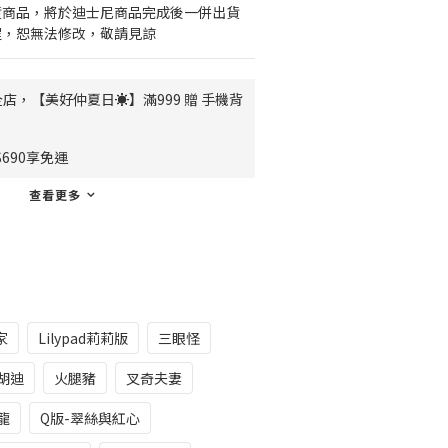
貨商品，將於迪士尼商品完成後一併出貨
程，恕無法修改，敬請見諒
店，【美好仲夏日☀️】滿999 贈 手機背
690享免運
查看更多
家
Lilypad莉莉版
三眼怪
胡迪
火腿豬
叉奇夫妻
龍
Q版-翠絲與紅心