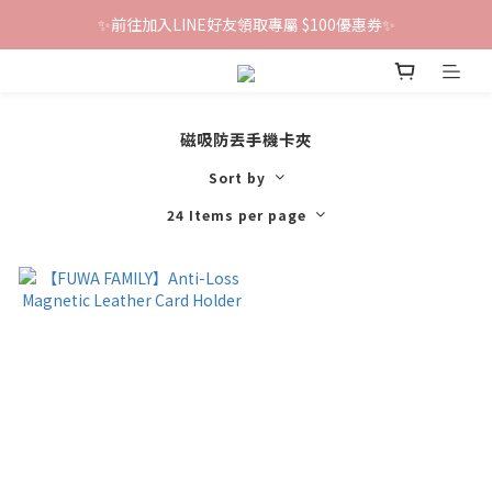
✨前往加入LINE好友領取專屬 $100優惠券✨
鐵粉群開張！限時加入贈100折價券🎀
鐵粉群開張！限時加入贈100折價券🎀
磁吸防丟手機卡夾
Sort by
24 Items per page