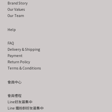
Brand Story
Our Values
Our Team
Help
FAQ
Delivery & Shipping
Payment
Return Policy
Terms & Conditions
會員中心
會員禮程
Line好友募集中
Line 鐵粉群好友募集中