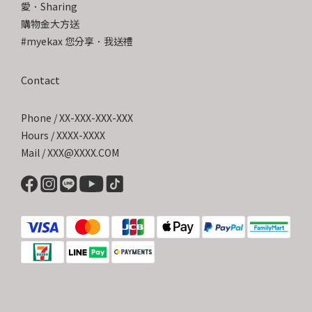
愛．Sharing
購物金大方送
#myekax 您分享．我送禮
Contact
Phone / XX-XXX-XXX-XXX
Hours / XXXX-XXXX
Mail / XXX@XXXX.COM