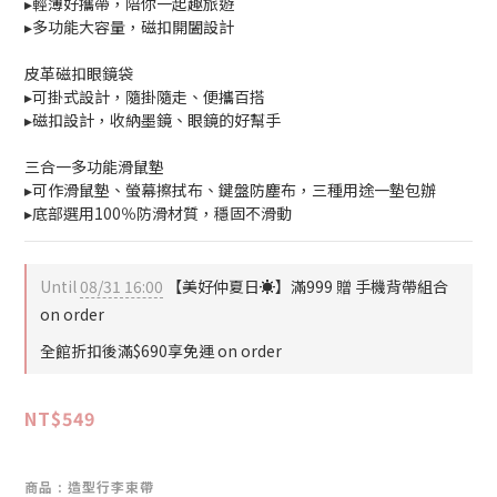
▸輕薄好攜帶，陪你一起趣旅遊
▸多功能大容量，磁扣開闔設計
皮革磁扣眼鏡袋
▸可掛式設計，隨掛隨走、便攜百搭
▸磁扣設計，收納墨鏡、眼鏡的好幫手
三合一多功能滑鼠墊
▸可作滑鼠墊、螢幕擦拭布、鍵盤防塵布，三種用途一墊包辦
▸底部選用100％防滑材質，穩固不滑動
Until
08/31 16:00
【美好仲夏日☀️】滿999 贈 手機背帶組合
on order
全館折扣後滿$690享免運 on order
NT$549
商品
: 造型行李束帶