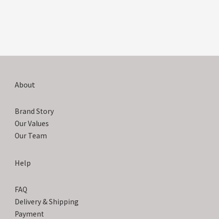
About
Brand Story
Our Values
Our Team
Help
FAQ
Delivery & Shipping
Payment