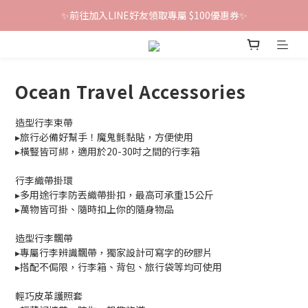
✨前往加入LINE好友領取專屬 $100優惠券✨
鐵粉群開張！限時加入贈100折價券🎀
鐵粉群開張！限時加入贈100折價券🎀
Ocean Travel Accessories
造型行李束帶
▸旅行必備好幫手！魔鬼氈黏貼，方便使用
▸橫豎皆可綁，適用於20-30吋之間的行李箱
行李織帶掛環
▸多用途行李防丟織帶掛扣，最高可承重15公斤
▸萬物皆可掛、隨時扣上你的隨身物品
造型行李飄帶
▸專屬行李辨識飄帶，獨家設計可寫字的矽膠片
▸搭配不侷限，行李箱、背包、旅行袋等均可使用
輕巧皮革護照套