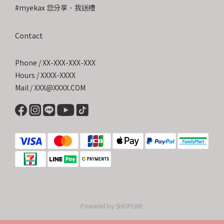
#myekax 您分享．我送禮
Contact
Phone / XX-XXX-XXX-XXX
Hours / XXXX-XXXX
Mail / XXX@XXXX.COM
Powered by SHOPLINE