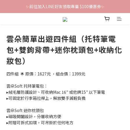
✨前往加入LINE好友領取專屬 $100優惠券✨
鐵粉群開張！限時加入贈100折價券🎀
鐵粉群開張！限時加入贈100折價券🎀
雲朵簡單出遊四件組（托特筆電
包+雙鉤背帶+迷你枕頭包+收納化
妝包）
四件組  🌟 原價：1627元 ，組合價：1399元
雲朵Soft 托特筆電包：
▸絨毛層防護設計、可收納Mac 16" 或他牌15" 以下筆電
▸可固定於行李箱拉桿上，解放雙手減輕負擔
雲朵Soft 迷你枕頭包
▸磁吸開闔設計，分層收納方便
▸附贈可拆式扣環，可吊掛於任何地方