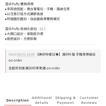
雲朵Puffy 雙鉤背帶
▸多用途搭配，適合筆電包、手機、隨身包等
▸以任意打結方式調節長度
▸附贈圓形圈扣，自由變換單雙鉤模式
雲朵Puffy 收納化妝包 （Ｌ）
▸大開口設計，拿取超方便
▸提把設計，方便掛取
Until
08/31 16:00
【美好仲夏日☀️】滿999 贈 手機背帶組合
on order
全館折扣後滿$690享免運 on order
Additional
Shipping &
Customer
Description
details
Payment
Reviews