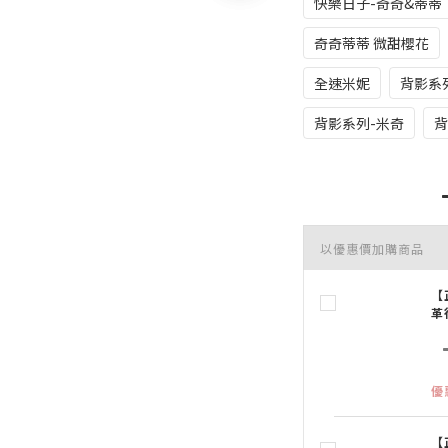
快樂日子-奇奇&蒂蒂
奇奇蒂蒂 微甜櫻花
全速米妮
背影系
背影系列-米奇
背
以優惠價加購商品
【
革
優
【