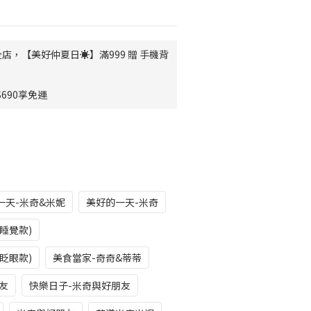
店，【美好仲夏日☀️】滿999 贈 手機背
690享免運
一天-米奇&米妮
美好的一天-米奇
睡覺款)
眨眼款)
美食當家-奇奇&蒂蒂
友
快樂日子-米奇與好朋友