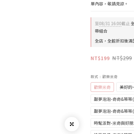
單內容，敬請見諒。
至
08/31 16:00
截止
全
帶組合
全店，全館折扣後滿$
NT$299
NT$199
款式
: 歡樂米奇
歡樂米奇
美好的
甜夢泡泡-奇奇&蒂蒂(
甜夢泡泡-奇奇&蒂蒂(
時髦派對-米奇與好朋