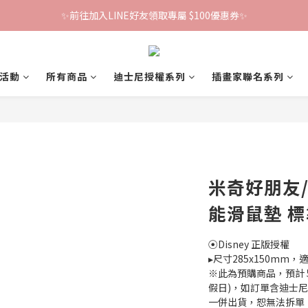
✨前往加入LINE好友領取專屬 $100優惠券✨
鐵粉群開張！限時加入贈100折價券🎀
鐵粉群開張！限時加入贈100折價券🎀
活動
所有商品
迪士尼授權系列
插畫家聯名系列
米奇好朋友
能滑鼠墊 
⦿Disney 正版授權
▸尺寸285x150mm
※此為預購商品，預計 
假日)，如訂單含迪士
一併出貨，恕無法拆單