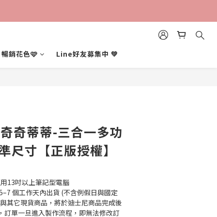
立即購買
暢銷花色🩷
Line好友募集中 💚
/奇奇蒂蒂-三合一多功
標準尺寸【正版授權】
，適用13吋以上筆記型電腦
5–7 個工作天內出貨 (不含例假日與國定
尼與其它現貨商品，將於迪士尼商品完成後
，訂單一旦進入製作流程，即無法修改訂