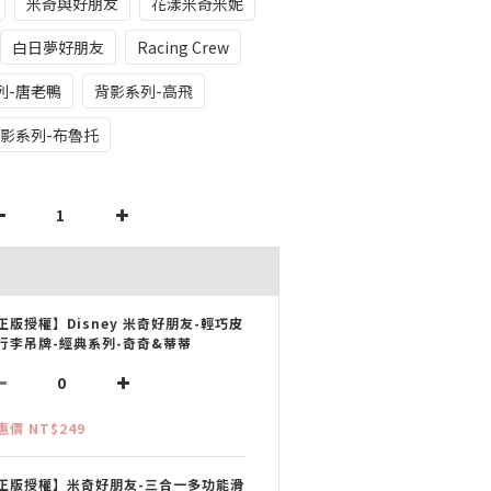
米奇與好朋友
花漾米奇米妮
白日夢好朋友
Racing Crew
列-唐老鴨
背影系列-高飛
影系列-布魯托
正版授權】Disney 米奇好朋友-輕巧皮
行李吊牌-經典系列-奇奇&蒂蒂
惠價 NT$249
正版授權】米奇好朋友-三合一多功能滑