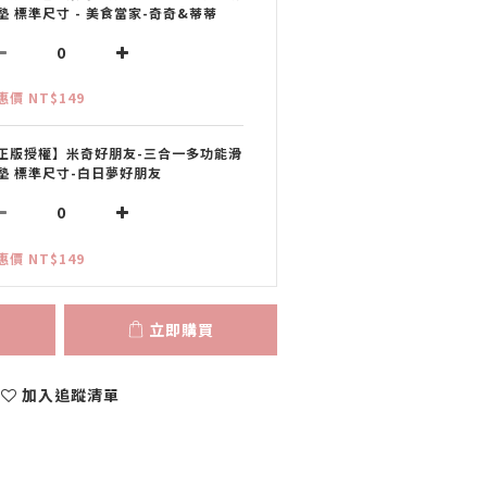
墊 標準尺寸 - 美食當家-奇奇&蒂蒂
惠價 NT$149
正版授權】米奇好朋友-三合一多功能滑
墊 標準尺寸-白日夢好朋友
惠價 NT$149
立即購買
加入追蹤清單