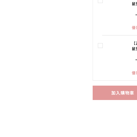
鼠
優
【
鼠
優
加入購物車