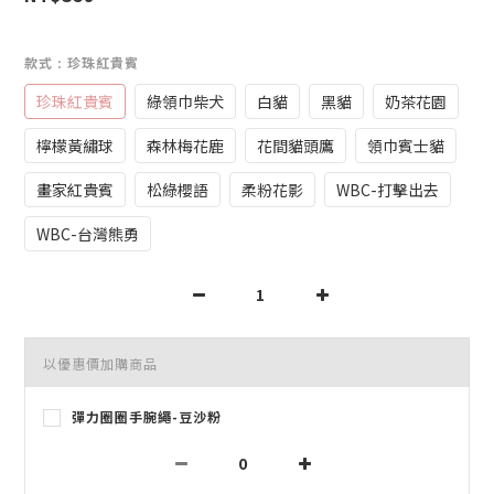
款式
: 珍珠紅貴賓
珍珠紅貴賓
綠領巾柴犬
白貓
黑貓
奶茶花園
檸檬黃繡球
森林梅花鹿
花間貓頭鷹
領巾賓士貓
畫家紅貴賓
松綠櫻語
柔粉花影
WBC-打擊出去
WBC-台灣熊勇
以優惠價加購商品
彈力圈圈手腕繩-豆沙粉