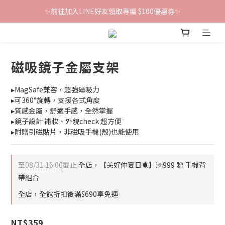
鐵粉群開張！限時加入贈100折價券🎀
鐵粉群開張！限時加入贈100折價券🎀
【雲朵人氣單品】下單輸入『soft』再折$100
✨前往加入LINE好友領取專屬 $100優惠券✨
磁吸鏡子金屬支架
鐵粉群開張！限時加入贈100折價券🎀
▸MagSafe兼容，超強磁吸力
▸可360°旋轉，支援各式角度
▸質感金屬，舒適手感，全然掌握
▸鏡子設計 補妝、外貌check 超方便
▸附贈引磁貼片，非磁吸手機(殼)也能使用
至
08/31 16:00
截止
全店，【美好仲夏日☀️】滿999 贈 手機背
帶組合
全店，全館折扣後滿$690享免運
NT$359