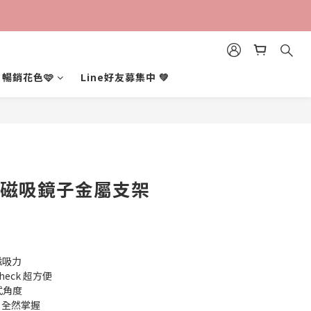
立即購買
暢銷花色🩷
Line好友募集中 💚
-磁吸鏡子金屬支架
】
磁吸力
eck 超方便
式角度
，全然掌握