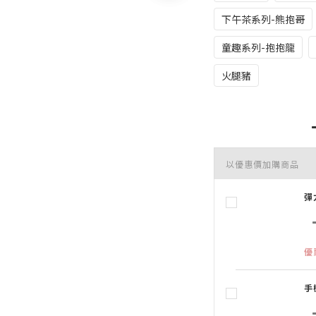
下午茶系列-熊抱哥
童趣系列-抱抱龍
火腿豬
以優惠價加購商品
彈
優
手