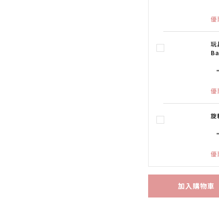
優
玩
B
優
旋
優
加入購物車