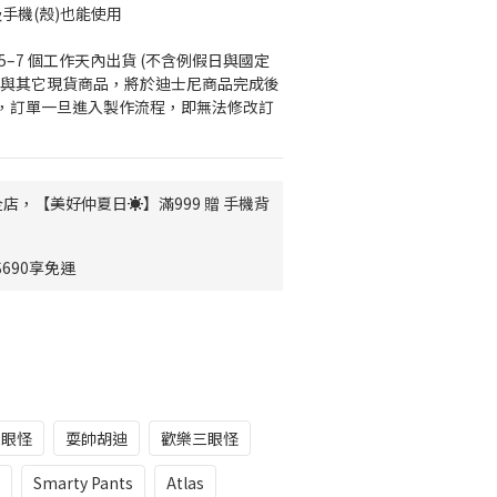
手機(殼)也能使用
5–7 個工作天內出貨 (不含例假日與國定
尼與其它現貨商品，將於迪士尼商品完成後
，訂單一旦進入製作流程，即無法修改訂
店，【美好仲夏日☀️】滿999 贈 手機背
690享免運
三眼怪
耍帥胡迪
歡樂三眼怪
Smarty Pants
Atlas