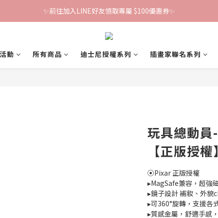
✨前往加入LINE好友領取專屬 $100優惠券✨
鐵粉群開張！限時加入贈100折價券🎀
鐵粉群開張！限時加入贈100折價券🎀
活動
所有商品
迪士尼授權系列
插畫家聯名系列
玩具總動員
【正版授權
⦿Pixar 正版授權
▸MagSafe兼容，超強
▸鏡子設計 補妝、外貌ch
▸可360°旋轉，支援各
▸質感金屬，舒適手感