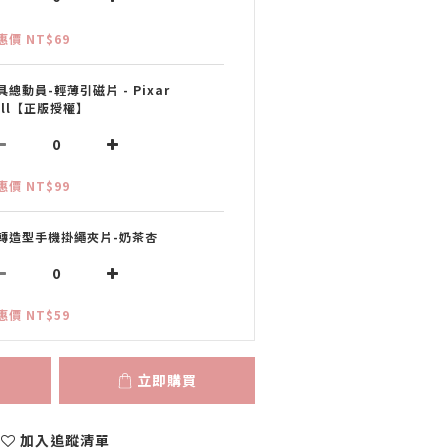
惠價 NT$69
具總動員-輕薄引磁片 - Pixar
all【正版授權】
惠價 NT$99
轉造型手機掛繩夾片-奶茶杏
惠價 NT$59
立即購買
加入追蹤清單