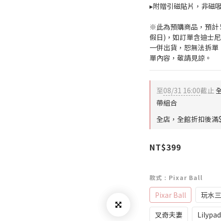
▸附贈引磁貼片，非磁吸
※此為預購商品，預計 
假日)，如訂單含迪士
一併出貨，恕無法拆單
單內容，敬請見諒。
至
08/31 16:00
截止
全
帶組合
全店，全館折扣後滿$
NT$399
款式
: Pixar Ball
Pixar Ball
玩水
叉奇夫妻
Lilypad