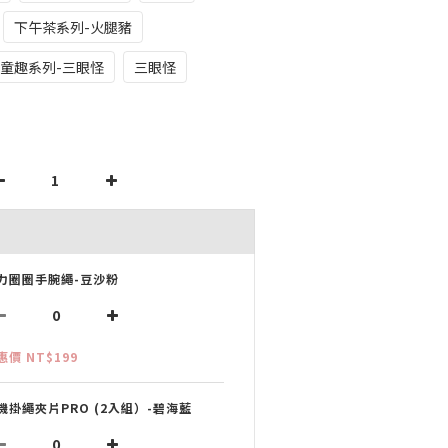
下午茶系列-火腿豬
童趣系列-三眼怪
三眼怪
力圈圈手腕繩-豆沙粉
惠價 NT$199
機掛繩夾片PRO (2入組）-碧海藍