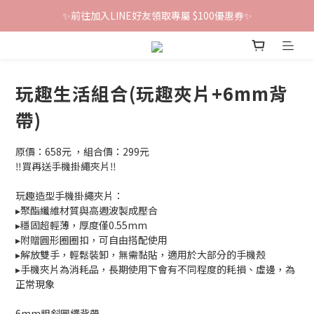
鐵粉群開張！限時加入贈100折價券🎀
鐵粉群開張！限時加入贈100折價券🎀
【雲朵人氣單品】下單輸入『soft』再折$100
✨前往加入LINE好友領取專屬 $100優惠券✨
玩趣生活組合(玩趣夾片+6mm背
鐵粉群開張！限時加入贈100折價券🎀
帶)
原價：658元 ，組合價：299元
‼️買再送手機掛繩夾片‼️
玩趣造型手機掛繩夾片：
▸聚酯纖維材質與高週波製成壓合
▸穩固超輕薄，厚度僅0.55mm
▸附贈圓形圈圈扣，可自由搭配使用
▸解放雙手，輕鬆裝卸，無需黏貼，適用於大部分的手機殼
▸手機夾片為消耗品，長期使用下會有不同程度的耗損、虛邊，為
正常現象
6mm粗斜圓繩背帶