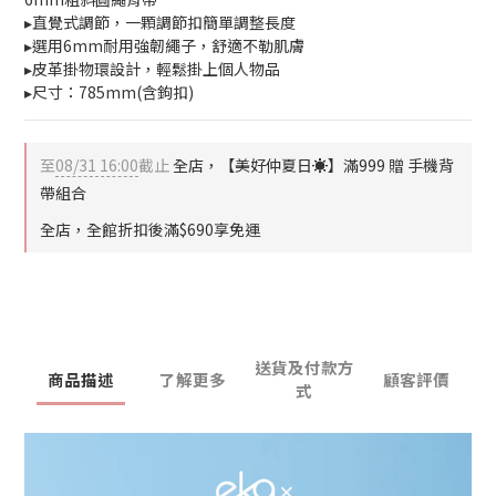
▸直覺式調節，一顆調節扣簡單調整長度
▸選用6mm耐用強韌繩子，舒適不勒肌膚
▸皮革掛物環設計，輕鬆掛上個人物品
▸尺寸：785mm(含鉤扣)
至
08/31 16:00
截止
全店，【美好仲夏日☀️】滿999 贈 手機背
帶組合
全店，全館折扣後滿$690享免運
送貨及付款方
商品描述
了解更多
顧客評價
式