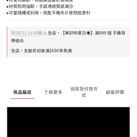
▸材質耐用強韌，手感滑順質感滿分
▸可當頸繩或斜背，搭配手機夾片使用超便利
至
08/31 16:00
截止
全店，【美好仲夏日☀️】滿999 贈 手機背
帶組合
全店，全館折扣後滿$690享免運
送貨及付款方
商品描述
了解更多
顧客評價
式