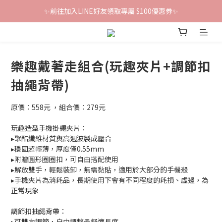
✨前往加入LINE好友領取專屬 $100優惠券✨
鐵粉群開張！限時加入贈100折價券🎀
鐵粉群開張！限時加入贈100折價券🎀
樂趣戴著走組合(玩趣夾片+調節扣
抽繩背帶)
原價：558元 ，組合價：279元
玩趣造型手機掛繩夾片：
▸聚酯纖維材質與高週波製成壓合
▸穩固超輕薄，厚度僅0.55mm
▸附贈圓形圈圈扣，可自由搭配使用
▸解放雙手，輕鬆裝卸，無需黏貼，適用於大部分的手機殼
▸手機夾片為消耗品，長期使用下會有不同程度的耗損、虛邊，為
正常現象
調節扣抽繩背帶：
▸可雙向調節，自由調整最舒適長度