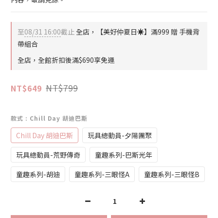
至
08/31 16:00
截止
全店，【美好仲夏日☀️】滿999 贈 手機背
帶組合
全店，全館折扣後滿$690享免運
NT$799
NT$649
款式
: Chill Day 胡迪巴斯
Chill Day 胡迪巴斯
玩具總動員-夕陽團聚
玩具總動員-荒野傳奇
童趣系列-巴斯光年
童趣系列-胡迪
童趣系列-三眼怪A
童趣系列-三眼怪B