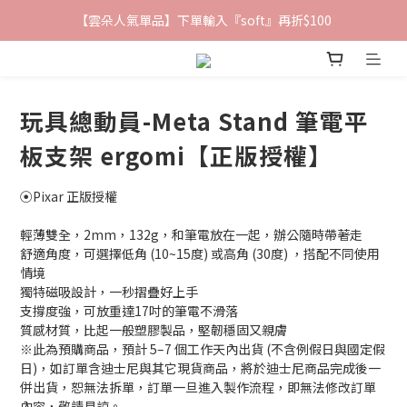
✨前往加入LINE好友領取專屬 $100優惠券✨
鐵粉群開張！限時加入贈100折價券🎀
鐵粉群開張！限時加入贈100折價券🎀
玩具總動員-Meta Stand 筆電平
板支架 ergomi【正版授權】
⦿Pixar 正版授權
輕薄雙全，2mm，132g，和筆電放在一起，辦公隨時帶著走
舒適角度，可選擇低角 (10~15度) 或高角 (30度) ，搭配不同使用
情境
獨特磁吸設計，一秒摺疊好上手
支撐度強，可放重達17吋的筆電不滑落
質感材質，比起一般塑膠製品，堅韌穩固又親膚
※此為預購商品，預計 5–7 個工作天內出貨 (不含例假日與國定假
日)，如訂單含迪士尼與其它現貨商品，將於迪士尼商品完成後一
併出貨，恕無法拆單，訂單一旦進入製作流程，即無法修改訂單
內容，敬請見諒。