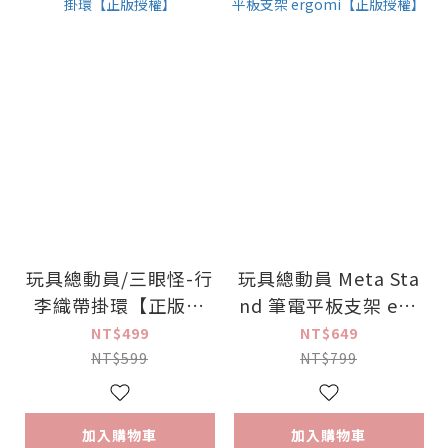
玩具總動員/三眼怪-行
玩具總動員 Meta Sta
李織帶掛環【正版授
nd 筆電平板支架 erg
權】
omi【正版授權】
NT$499
NT$649
NT$599
NT$799
加入購物車
加入購物車