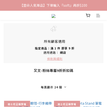
【雲朵人氣單品】下單輸入『soft』再折$100
鐵粉群開張！限時加入贈100折價券🎀
✨前往加入LINE好友領取專屬 $100優惠券✨
鐵粉群開張！限時加入贈100折價券🎀
所有顧客適用
指定商品：滿 1 件 即享 9 折
適用通路：
網店
條款與細則
又文-粉絲專屬9折折扣碼
每頁顯示 24 個
迪士尼正版授權
迪士尼正版授權