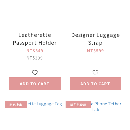
Leatherette
Designer Luggage
Passport Holder
Strap
NT$349
NT$599
NT$399
ADD TO CART
ADD TO CART
新色上市
新花色登場