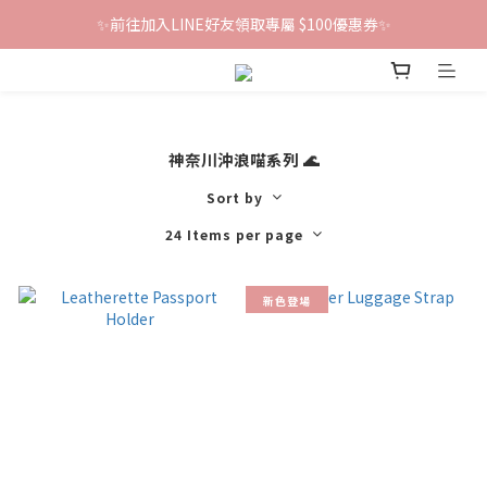
✨前往加入LINE好友領取專屬 $100優惠券✨
鐵粉群開張！限時加入贈100折價券🎀
鐵粉群開張！限時加入贈100折價券🎀
神奈川沖浪喵系列 🌊
Sort by
24 Items per page
新色登場