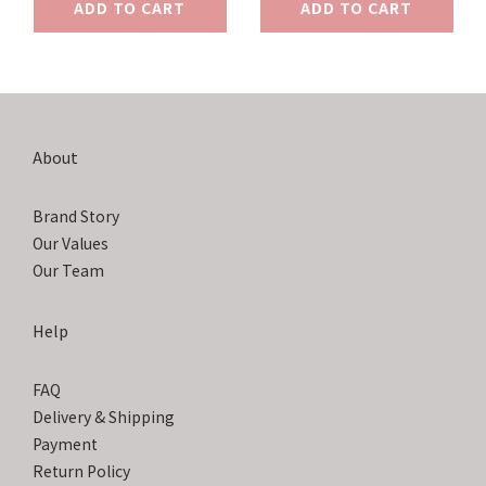
ADD TO CART
ADD TO CART
About
Brand Story
Our Values
Our Team
Help
FAQ
Delivery & Shipping
Payment
Return Policy