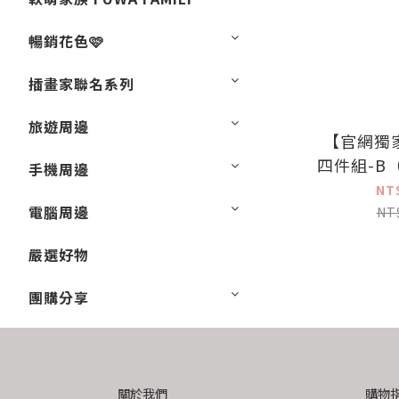
暢銷花色🩷
插畫家聯名系列
旅遊周邊
【官網獨
四件組-B
手機周邊
性固定帶
NT
電腦周邊
李
NT
嚴選好物
團購分享
關於我們
購物