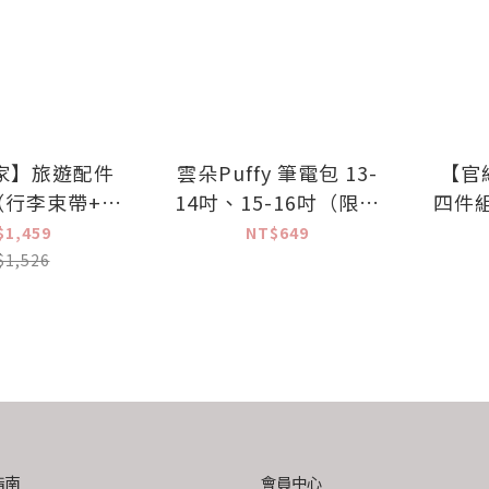
家】旅遊配件
雲朵Puffy 筆電包 13-
【官
（行李束帶+彈
14吋、15-16吋（限時
四件組
+行李掛環+行
加贈三合一鼠墊✨）
李掛
$1,459
NT$649
飄帶）
$1,526
指南
會員中心