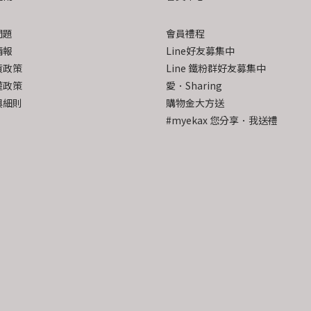
問題
會員禮程
情報
Line好友募集中
貨政策
Line 鐵粉群好友募集中
權政策
愛．Sharing
與細則
購物金大方送
#myekax 您分享．我送禮