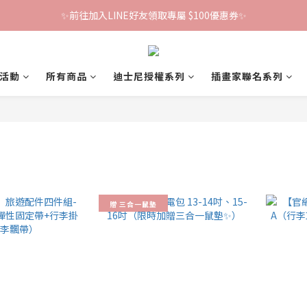
✨前往加入LINE好友領取專屬 $100優惠券✨
鐵粉群開張！限時加入贈100折價券🎀
鐵粉群開張！限時加入贈100折價券🎀
活動
所有商品
迪士尼授權系列
插畫家聯名系列
贈 三合一鼠墊