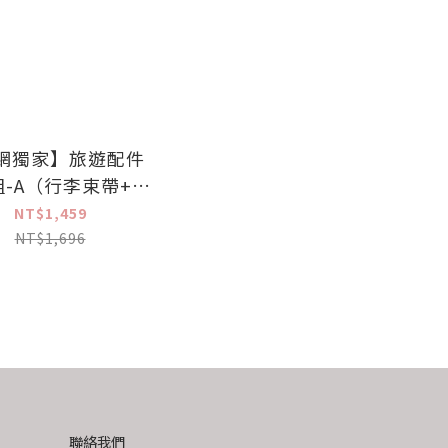
網獨家】旅遊配件
-A（行李束帶+行
環+行李吊牌+護照
NT$1,459
套）
NT$1,696
聯絡我們